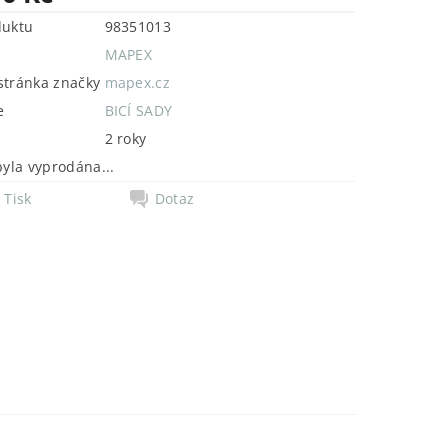
duktu
98351013
MAPEX
tránka značky
mapex.cz
e
BICÍ SADY
2 roky
byla vyprodána...
Tisk
Dotaz