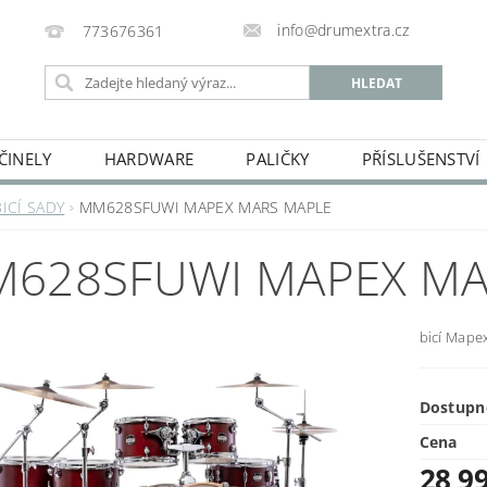
info@drumextra.cz
773676361
ČINELY
HARDWARE
PALIČKY
PŘÍSLUŠENSTVÍ
BICÍ SADY
MM628SFUWI MAPEX MARS MAPLE
628SFUWI MAPEX MA
bicí Map
Dostupn
Cena
28 9