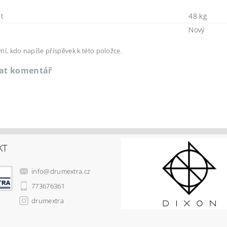
t
48 kg
Nový
ní, kdo napíše příspěvek k této položce.
dat komentář
KT
info
@
drumextra.cz
773676361
drumextra