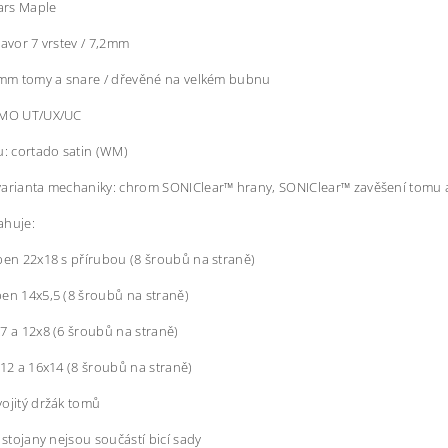
rs Maple
javor 7 vrstev / 7,2mm
5mm tomy a snare / dřevěné na velkém bubnu
EMO UT/UX/UC
u: cortado satin (WM)
varianta mechaniky: chrom SONIClear™ hrany, SONIClear™ zavěšení tomu
ahuje:
ben 22x18 s přírubou (8 šroubů na straně)
en 14x5,5 (8 šroubů na straně)
7 a 12x8 (6 šroubů na straně)
x12 a 16x14 (8 šroubů na straně)
ojitý držák tomů
i stojany nejsou součástí bicí sady