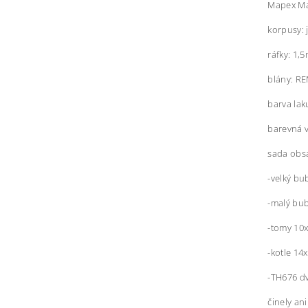
Mapex Ma
korpusy: 
ráfky: 1,
blány: R
barva lak
barevná 
sada obs
-velký bu
-malý bub
-tomy 10x
-kotle 14
-TH676 dv
činely an