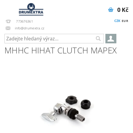
0 Kč
CZK
EUR
773676361
info@drumextra.cz
MHHC HIHAT CLUTCH MAPEX