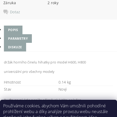
Záruka
2 roky
Dotaz
POPIS
PARAMETRY
DISKUZE
držák horního činelu hihatky pro model H600, H800
univerzální pro všechny modely
Hmotnost
0.14 kg
Stav
Nový
Buďte první, kdo napíše příspěvek k této položce.
Používáme cookies, abychom Vám umožnili pohodlné
Přidat komentář
prohlížení webu a díky analýze provozu webu neustále