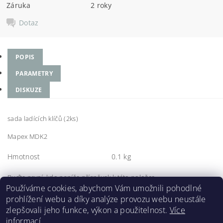
Záruka
2 roky
Dotaz
POPIS
PARAMETRY
DISKUZE
sada ladících klíčů (2ks)
Mapex MDK2
Hmotnost
0.1 kg
Buďte první, kdo napíše příspěvek k této položce.
Používáme cookies, abychom Vám umožnili pohodlné
Přidat komentář
prohlížení webu a díky analýze provozu webu neustále
zlepšovali jeho funkce, výkon a použitelnost.
Více
informací