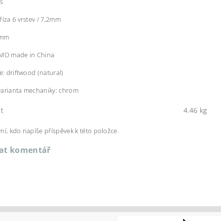
rs
říza 6 vrstev / 7,2mm
5mm
EMO made in China
e: driftwood (natural)
varianta mechaniky: chrom
t
4.46 kg
ní, kdo napíše příspěvek k této položce.
dat komentář