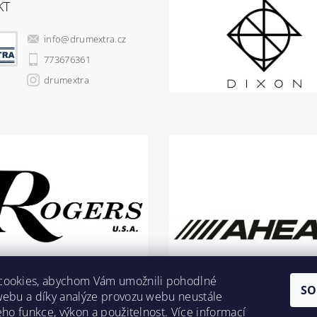
KT
info
@
drumextra.cz
773676361
drumextra
cookies, abychom Vám umožnili pohodlné
SO
webu a díky analýze provozu webu neustále
jeho funkce, výkon a použitelnost.
Více informací