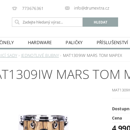
info@drumextra.cz
773676361
ČINELY
HARDWARE
PALIČKY
PŘÍSLUŠENSTVÍ
BICÍ SADY
JEDNOTLIVÉ BUBNY
MAT1309IW MARS TOM MAPEX
T1309IW MARS TOM 
MAT1309
Dostupn
Cena
4 99