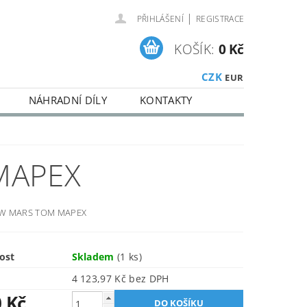
|
PŘIHLÁŠENÍ
REGISTRACE
KOŠÍK:
0 Kč
CZK
EUR
NÁHRADNÍ DÍLY
KONTAKTY
MAPEX
IW MARS TOM MAPEX
ost
Skladem
(1 ks)
4 123,97 Kč bez DPH
0 Kč