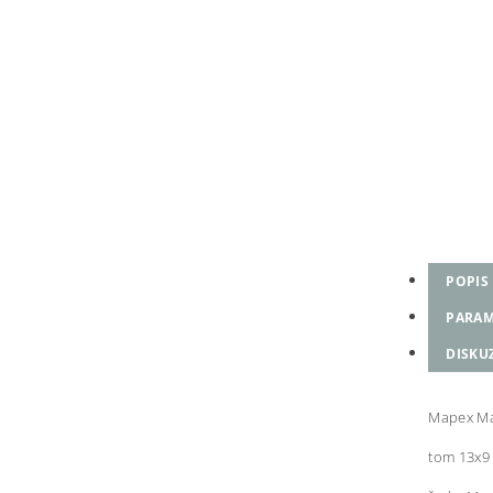
POPIS
PARAM
DISKU
Mapex Ma
tom 13x9 