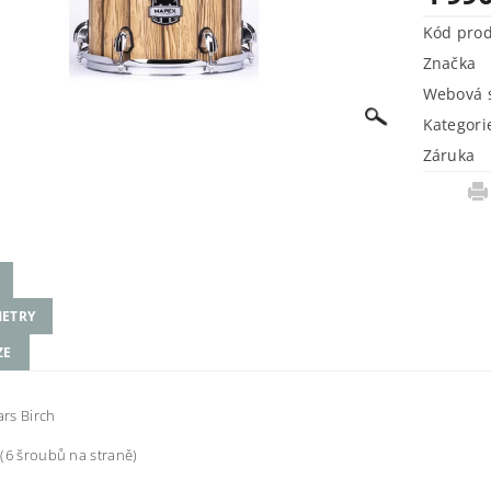
Kód pro
Značka
Webová s
Kategori
Záruka
ETRY
ZE
rs Birch
(6 šroubů na straně)