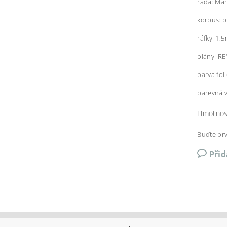
řada: Ma
korpus: b
ráfky: 1,
blány: R
barva foli
barevná 
Hmotnos
Buďte prv
Při