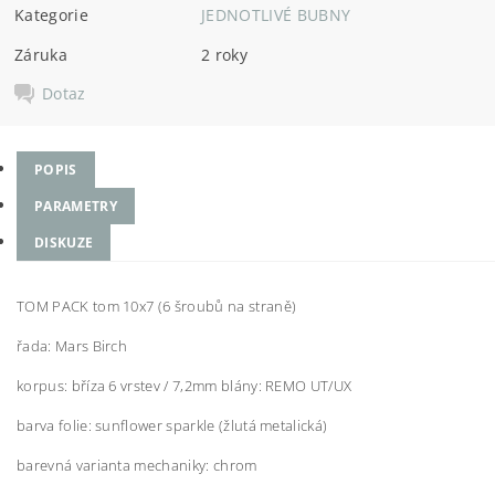
Kategorie
JEDNOTLIVÉ BUBNY
Záruka
2 roky
Dotaz
POPIS
PARAMETRY
DISKUZE
TOM PACK tom 10x7 (6 šroubů na straně)
řada: Mars Birch
korpus: bříza 6 vrstev / 7,2mm blány: REMO UT/UX
barva folie: sunflower sparkle (žlutá metalická)
barevná varianta mechaniky: chrom