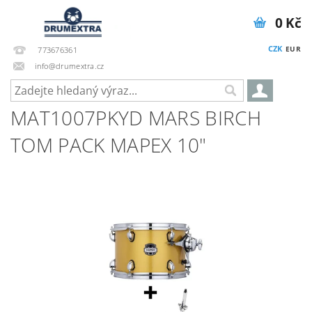
0 Kč
CZK
EUR
773676361
info@drumextra.cz
MAT1007PKYD MARS BIRCH
TOM PACK MAPEX 10"