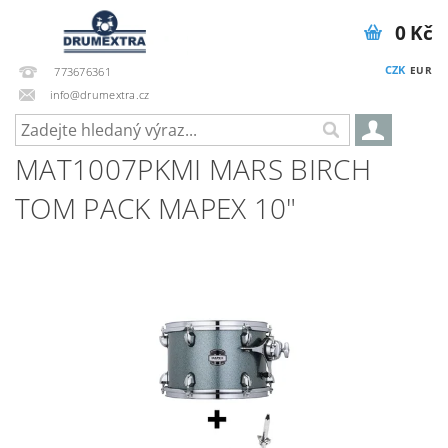
0 Kč
CZK
EUR
773676361
info@drumextra.cz
MAT1007PKMI MARS BIRCH
TOM PACK MAPEX 10"