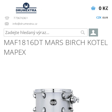
0 Kč
CZK
EUR
773676361
info@drumextra.cz
MAF1816DT MARS BIRCH KOTEL
MAPEX