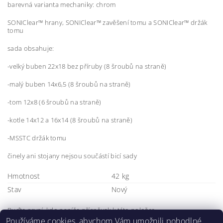
barevná varianta mechaniky: chrom
SONIClear™ hrany, SONIClear™ zavěšení tomu a SONIClear™ držák
tomu
sada obsahuje:
-velký buben 22x18 bez příruby (8 šroubů na straně)
-malý buben 14x6,5 (8 šroubů na straně)
-tom 12x8 (6 šroubů na straně)
-kotle 14x12 a 16x14 (8 šroubů na straně)
-MSSTC držák tomu
činely ani stojany nejsou součástí bicí sady
Hmotnost
42 kg
Stav
Nový
Buďte první, kdo napíše příspěvek k této položce.
Používáme cookies, abychom Vám umožnili pohodlné