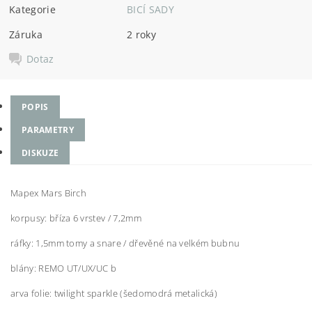
Kategorie
BICÍ SADY
Záruka
2 roky
Dotaz
POPIS
PARAMETRY
DISKUZE
Mapex Mars Birch
korpusy: bříza 6 vrstev / 7,2mm
ráfky: 1,5mm tomy a snare / dřevěné na velkém bubnu
blány: REMO UT/UX/UC b
arva folie: twilight sparkle (šedomodrá metalická)