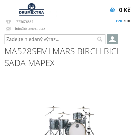
0 Kč
CZK
EUR
773676361
info@drumextra.cz
MA528SFMI MARS BIRCH BICI
SADA MAPEX