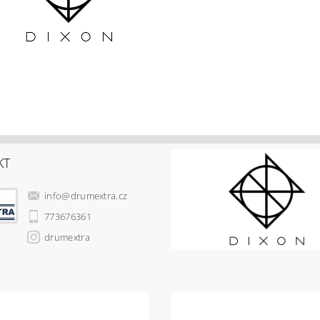
KT
info
@
drumextra.cz
773676361
drumextra