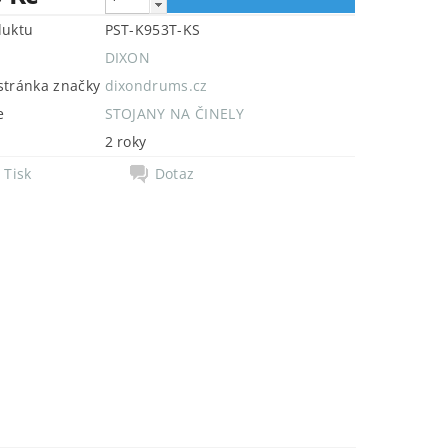
duktu
PST-K953T-KS
DIXON
tránka značky
dixondrums.cz
e
STOJANY NA ČINELY
2 roky
Tisk
Dotaz