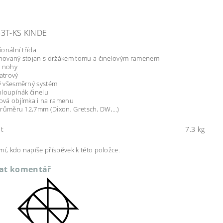
53T-KS KINDE
ionální třída
ovaný stojan s držákem tomu a činelovým ramenem
é nohy
atrový
 všesměrný systém
hloupínák činelu
vá objímka i na ramenu
průměru 12,7mm (Dixon, Gretsch, DW,…)
t
7.3 kg
ní, kdo napíše příspěvek k této položce.
dat komentář