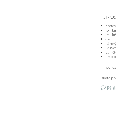
PST-K9
profes
kombin
dvojit
dvoup
pákový
EZ ryc
paměťo
trn o 
Hmotnos
Buďte prv
Při