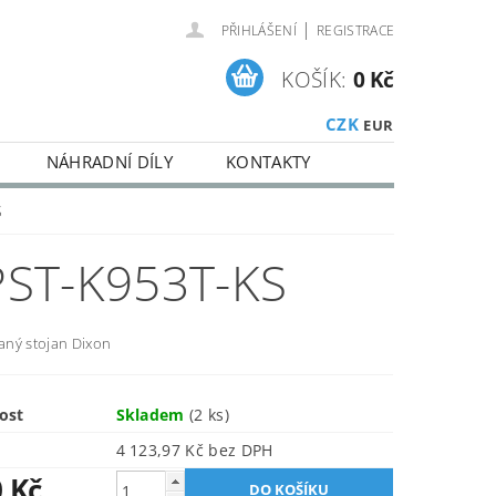
|
PŘIHLÁŠENÍ
REGISTRACE
KOŠÍK:
0 Kč
CZK
EUR
NÁHRADNÍ DÍLY
KONTAKTY
S
ST-K953T-KS
ný stojan Dixon
ost
Skladem
(2 ks)
4 123,97 Kč bez DPH
0 Kč