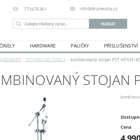
info@drumextra.cz
773676361
ČINELY
HARDWARE
PALIČKY
PŘÍSLUŠENSTVÍ
HARDWARE
STOJANY NA ČINELY
kombinovaný stojan PST-K953T-K
MBINOVANÝ STOJAN P
kombinova
Dostupn
Cena
4 99