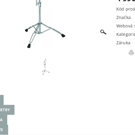
Kód pro
Značka
Webová s
Kategori
Záruka
ETRY
A
ZE