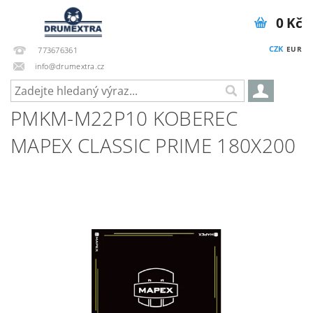
0 Kč
CZK
EUR
773676361
info@drumextra.cz
PMKM-M22P10 KOBEREC
MAPEX CLASSIC PRIME 180X200