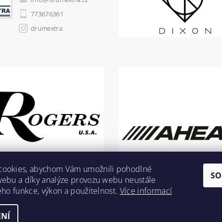
773676361
drumextra
cookies, abychom Vám umožnili pohodlné
SO
webu a díky analýze provozu webu neustále
jeho funkce, výkon a použitelnost.
Více informací
NÍ