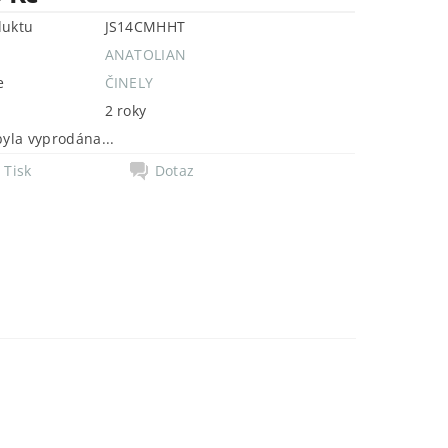
duktu
JS14CMHHT
ANATOLIAN
e
ČINELY
2 roky
byla vyprodána...
Tisk
Dotaz