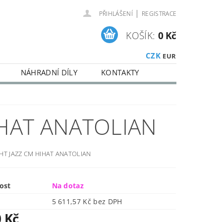
|
PŘIHLÁŠENÍ
REGISTRACE
KOŠÍK:
0 Kč
CZK
EUR
NÁHRADNÍ DÍLY
KONTAKTY
IHAT ANATOLIAN
HHT JAZZ CM HIHAT ANATOLIAN
ost
Na dotaz
5 611,57 Kč bez DPH
0 Kč