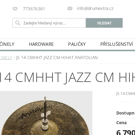
info@drumextra.cz
773676361
ČINELY
HARDWARE
PALIČKY
PŘÍSLUŠENSTVÍ
ČINELY
JS 14 CMHHT JAZZ CM HIHAT ANATOLIAN
 14 CMHHT JAZZ CM H
JS 14 CM
Dostupn
Cena
6 79