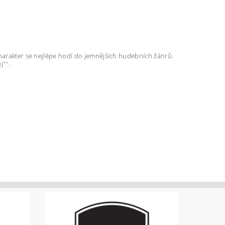
charakter se nejlépe hodí do jemnějších hudebních žánrů.
j"".