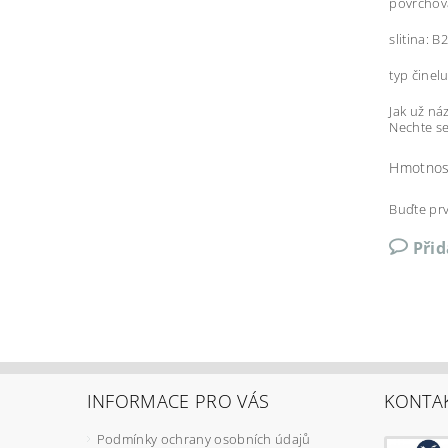
povrchová
slitina: B
typ činel
Jak už ná
Nechte se
Hmotnos
Buďte prv
Při
INFORMACE PRO VÁS
KONTA
Podmínky ochrany osobních údajů