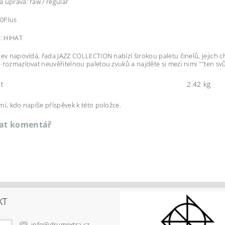
 úprava: raw / regular
20Plus
u: HIHAT
zev napovídá, řada JAZZ COLLECTION nabízí širokou paletu činelů, jejich 
 rozmazlovat neuvěřitelnou paletou zvuků a najděte si mezi nimi ""ten svů
t
2.42 kg
ní, kdo napíše příspěvek k této položce.
dat komentář
KT
info
@
drumextra.cz