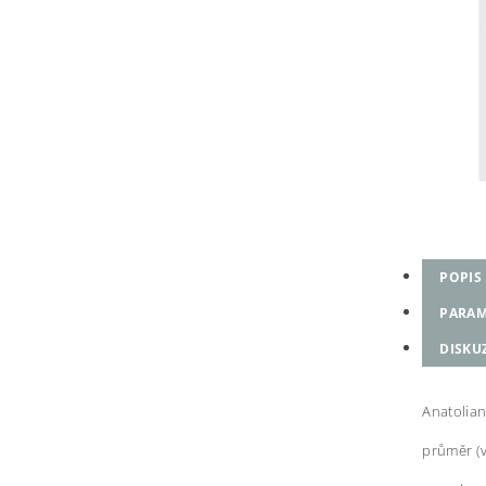
POPIS
PARAM
DISKU
Anatolia
průměr (v