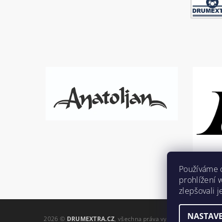
Používáme 
prohlížení 
zlepšovali 
NASTAVE
2026 ©
DRUMEXTRA.CZ
, všechna práva vyhrazena