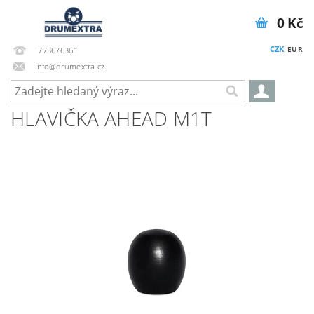
0 Kč
CZK
EUR
773676361
info@drumextra.cz
HLAVIČKA AHEAD M1T