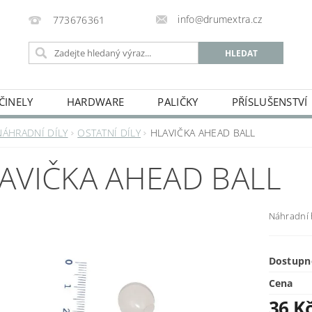
info@drumextra.cz
773676361
ČINELY
HARDWARE
PALIČKY
PŘÍSLUŠENSTVÍ
NÁHRADNÍ DÍLY
OSTATNÍ DÍLY
HLAVIČKA AHEAD BALL
AVIČKA AHEAD BALL
Náhradní 
Dostupn
Cena
36 K