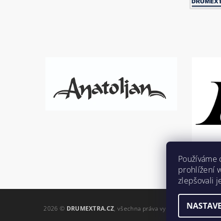
Používáme 
prohlížení 
zlepšovali 
NASTAVE
2026 ©
DRUMEXTRA.CZ
, všechna práva vyhrazena