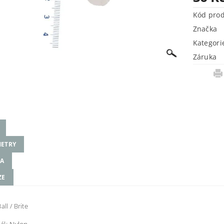
Kód pro
Značka
Kategori
Záruka
ETRY
A
ZE
all / Brite