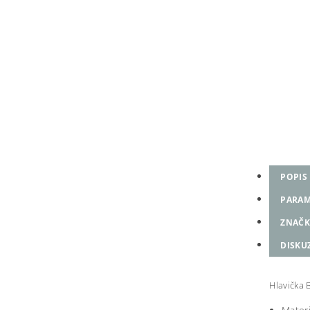
POPIS
PARAM
ZNAČK
DISKU
Hlavička B