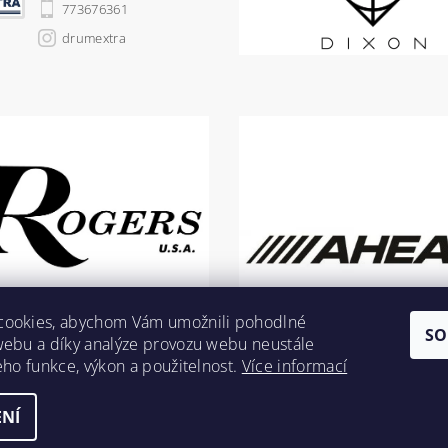
773676361
drumextra
cookies, abychom Vám umožnili pohodlné
SO
webu a díky analýze provozu webu neustále
jeho funkce, výkon a použitelnost.
Více informací
NÍ