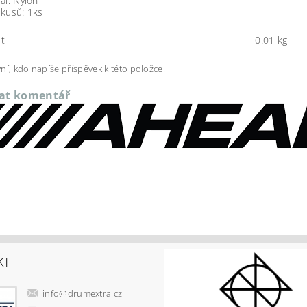
ál: Nylon
 kusů: 1ks
t
0.01 kg
ní, kdo napíše příspěvek k této položce.
dat komentář
KT
info
@
drumextra.cz