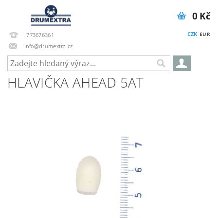
0 Kč
CZK
EUR
773676361
info@drumextra.cz
HLAVIČKA AHEAD 5AT