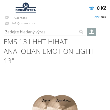
0 Kč
CZK
EUR
773676361
info@drumextra.cz
EMS 13 LHHT HIHAT
ANATOLIAN EMOTION LIGHT
13"