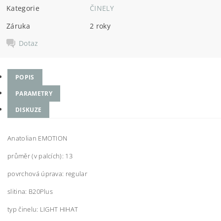
Kategorie
ČINELY
Záruka
2 roky
Dotaz
POPIS
PARAMETRY
DISKUZE
Anatolian EMOTION
průměr (v palcích): 13
povrchová úprava: regular
slitina: B20Plus
typ činelu: LIGHT HIHAT