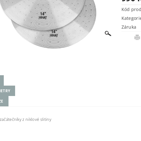
Kód pro
Kategori
Záruka
ETRY
ZE
začátečníky z niklové slitiny