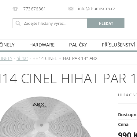
info@drumextra.cz
773676361
ČINELY
HARDWARE
PALIČKY
PŘÍSLUŠENSTVÍ
ČINELY
hi-hat
HH14 CINEL HIHAT PAR 14'' ABX
14 CINEL HIHAT PAR 1
HH14 CINE
Dostupn
Cena
990 