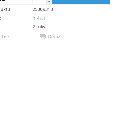
duktu
25009313
e
hi-hat
2 roky
Tisk
Dotaz