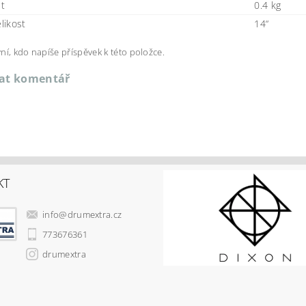
t
0.4 kg
elikost
14“
ní, kdo napíše příspěvek k této položce.
dat komentář
KT
info
@
drumextra.cz
773676361
drumextra