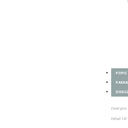
POPIS
PARAM
DISKU
činel pro 
Hihat 14''