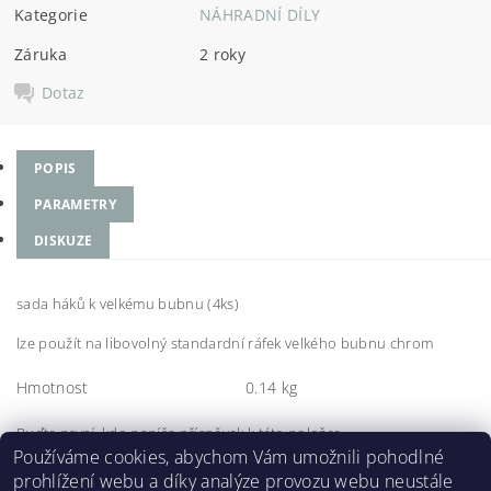
Kategorie
NÁHRADNÍ DÍLY
Záruka
2 roky
Dotaz
POPIS
PARAMETRY
DISKUZE
sada háků k velkému bubnu (4ks)
lze použít na libovolný standardní ráfek velkého bubnu chrom
Hmotnost
0.14 kg
Buďte první, kdo napíše příspěvek k této položce.
Používáme cookies, abychom Vám umožnili pohodlné
Přidat komentář
prohlížení webu a díky analýze provozu webu neustále