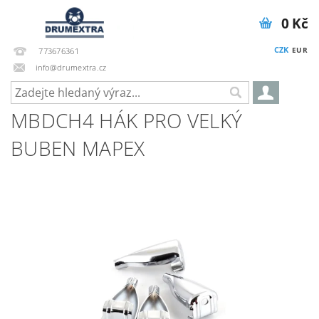
0 Kč
CZK
EUR
773676361
info@drumextra.cz
MBDCH4 HÁK PRO VELKÝ
BUBEN MAPEX