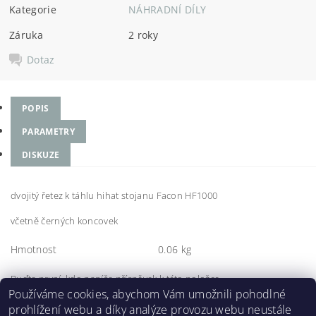
Kategorie
NÁHRADNÍ DÍLY
Záruka
2 roky
Dotaz
POPIS
PARAMETRY
DISKUZE
dvojitý řetez k táhlu hihat stojanu Facon HF1000
včetně černých koncovek
Hmotnost
0.06 kg
Buďte první, kdo napíše příspěvek k této položce.
Používáme cookies, abychom Vám umožnili pohodlné
Přidat komentář
prohlížení webu a díky analýze provozu webu neustále