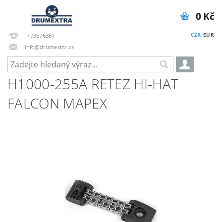
0 Kč
CZK
EUR
773676361
info@drumextra.cz
H1000-255A RETEZ HI-HAT
FALCON MAPEX