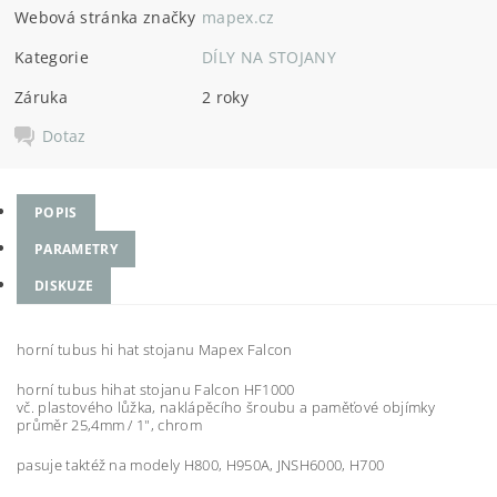
Webová stránka značky
mapex.cz
Kategorie
DÍLY NA STOJANY
Záruka
2 roky
Dotaz
POPIS
PARAMETRY
DISKUZE
horní tubus hi hat stojanu Mapex Falcon
horní tubus hihat stojanu Falcon HF1000
vč. plastového lůžka, naklápěcího šroubu a paměťové objímky
průměr 25,4mm / 1", chrom
pasuje taktéž na modely H800, H950A, JNSH6000, H700