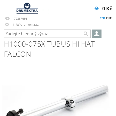
0 Kč
CZK
EUR
773676361
info@drumextra.cz
H1000-075X TUBUS HI HAT
FALCON