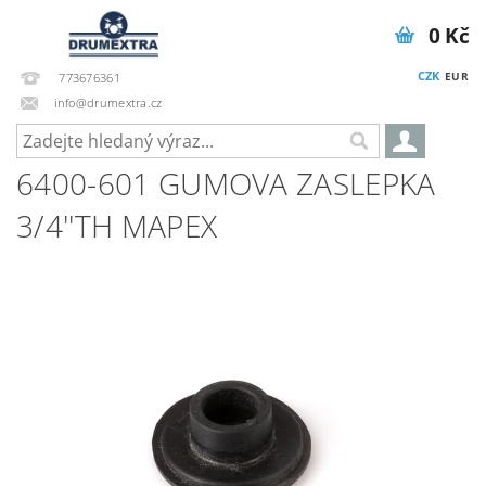
0 Kč
CZK
EUR
773676361
info@drumextra.cz
6400-601 GUMOVA ZASLEPKA
3/4''TH MAPEX