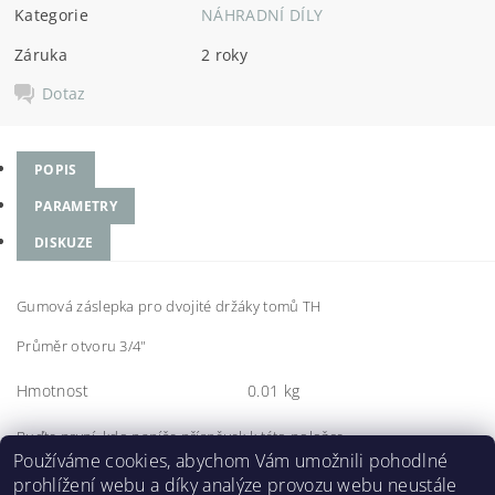
Kategorie
NÁHRADNÍ DÍLY
Záruka
2 roky
Dotaz
POPIS
PARAMETRY
DISKUZE
Gumová záslepka pro dvojité držáky tomů TH
Průměr otvoru 3/4"
Hmotnost
0.01 kg
Buďte první, kdo napíše příspěvek k této položce.
Používáme cookies, abychom Vám umožnili pohodlné
Přidat komentář
prohlížení webu a díky analýze provozu webu neustále