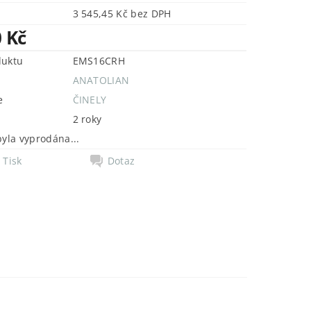
3 545,45 Kč bez DPH
0 Kč
duktu
EMS16CRH
ANATOLIAN
e
ČINELY
2 roky
byla vyprodána...
Tisk
Dotaz