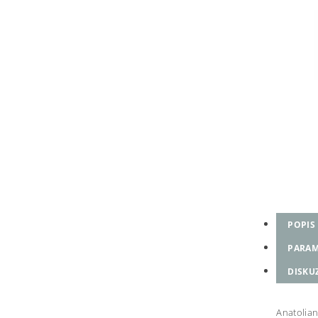
POPIS
PARAM
DISKU
Anatolian