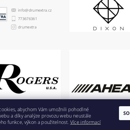
info
@
drumextra.cz
773676361
drumextra
cookies, abychom Vám umožnili pohodlné
SO
webu a díky analýze provozu webu neustále
jeho funkce, výkon a použitelnost.
Více informací