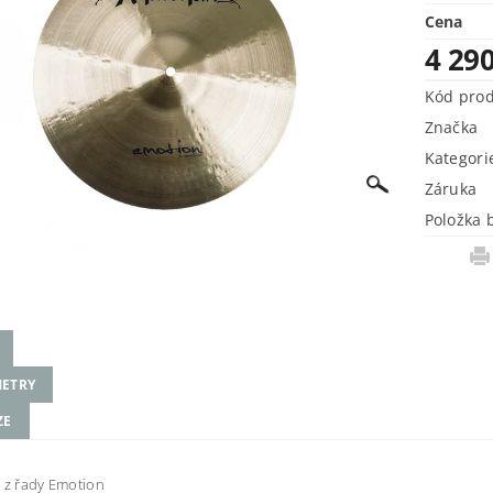
Cena
4 29
Kód pro
Značka
Kategori
Záruka
Položka 
ETRY
ZE
 z řady Emotion