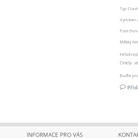
Typ Cras
Vyroben z
Povrchov
Měkký tem
Hmotnos
činely- v
Buďte prv
Při
INFORMACE PRO VÁS
KONTA