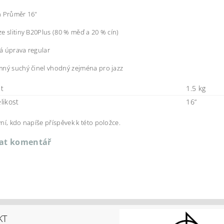
h Průměr 16"
e slitiny B20Plus (80 % měď a 20 % cín)
á úprava regular
ný suchý činel vhodný zejména pro jazz
t
1.5 kg
elikost
16“
ní, kdo napíše příspěvek k této položce.
dat komentář
KT