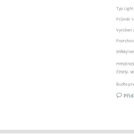
Typ Light
Průměr 1
Vyroben z
Povrchov
Měkký tem
Hmotnos
činely- v
Buďte prv
Při