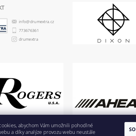
KT
info
@
drumextra.cz
773676361
drumextra
cookies, abychom Vám umožnili pohodlné
SO
webu a díky analýze provozu webu neustále