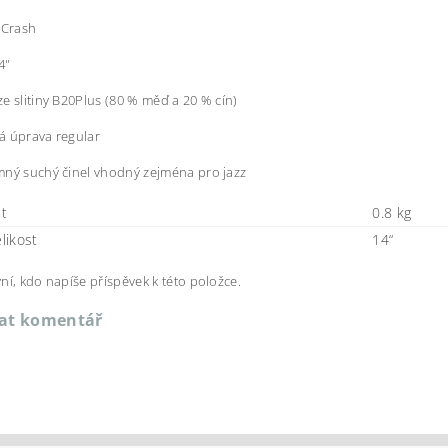
 Crash
4"
e slitiny B20Plus (80 % měď a 20 % cín)
á úprava regular
ný suchý činel vhodný zejména pro jazz
t
0.8 kg
elikost
14“
ní, kdo napíše příspěvek k této položce.
dat komentář