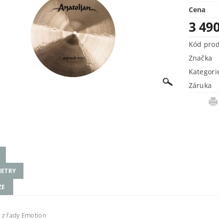
Cena
3 49
Kód pro
Značka
Kategori
Záruka
ETRY
ZE
 z řady Emotion