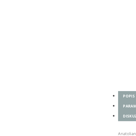
POPIS
PARAM
DISKU
Anatolian