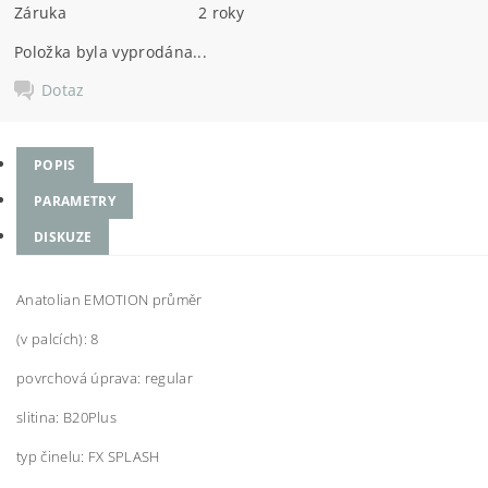
Záruka
2 roky
Položka byla vyprodána...
Dotaz
POPIS
PARAMETRY
DISKUZE
Anatolian EMOTION průměr
(v palcích): 8
povrchová úprava: regular
slitina: B20Plus
typ činelu: FX SPLASH