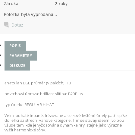
Záruka
2 roky
Položka byla vyprodána...
Dotaz
POPIS
PARAMETRY
DISKUZE
anatolian EGE průměr (v palcích): 13
povrchová úprava: brilliant slitina: B20Plus
typ činelu: REGULAR HIHAT
Velmi bohatě tepané, frézované a celkově leštěné činely patří spíše
do lehčí až střední váhové kategorie. Tím se stávají ideální volbou
všude tam, kde je vyždaována dynamika hry, stejně jako výrazné
vyšší harmonické tóny.