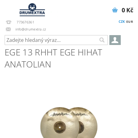
0 Kč
CZK
EUR
773676361
info@drumextra.cz
EGE 13 RHHT EGE HIHAT
ANATOLIAN