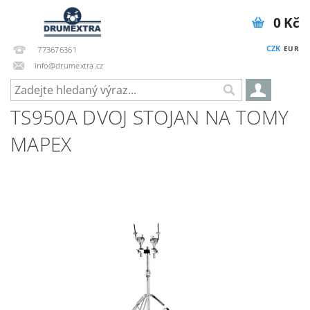
0 Kč
CZK
EUR
773676361
info@drumextra.cz
TS950A DVOJ STOJAN NA TOMY
MAPEX