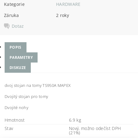
Kategorie
HARDWARE
Záruka
2 roky
Dotaz
POPIS
PARAMETRY
DISKUZE
dvoj stojan na tomy TS950A MAPEX
Dvojitý stojan pro tomy
Dvojité nohy
Hmotnost
6.9 kg
Stav
Nový, možno odečíst DPH
(21%)