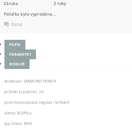
Záruka
2 roky
Položka byla vyprodána...
Dotaz
POPIS
PARAMETRY
DISKUZE
Anatolian: DIAMOND TRINITY
průměr (v palcích): 24
povrchová úprava: regular / brilliant
slitina: B20Plus
typ činelu: RIDE