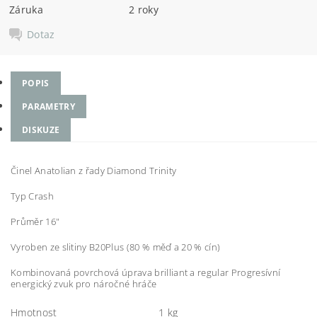
Záruka
2 roky
Dotaz
POPIS
PARAMETRY
DISKUZE
Činel Anatolian z řady Diamond Trinity
Typ Crash
Průměr 16"
Vyroben ze slitiny B20Plus (80 % měď a 20 % cín)
Kombinovaná povrchová úprava brilliant a regular Progresívní
energický zvuk pro náročné hráče
Hmotnost
1 kg