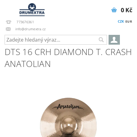
0 Kč
CZK
EUR
773676361
info@drumextra.cz
DTS 16 CRH DIAMOND T. CRASH
ANATOLIAN