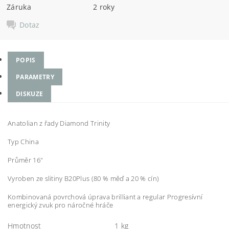
Záruka
2 roky
Dotaz
POPIS
PARAMETRY
DISKUZE
Anatolian z řady Diamond Trinity
Typ China
Průměr 16"
Vyroben ze slitiny B20Plus (80 % měď a 20 % cín)
Kombinovaná povrchová úprava brilliant a regular Progresívní
energický zvuk pro náročné hráče
Hmotnost
1 kg