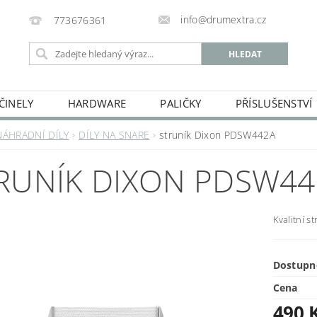
info@drumextra.cz
773676361
ČINELY
HARDWARE
PALIČKY
PŘÍSLUŠENSTVÍ
NÁHRADNÍ DÍLY
DÍLY NA SNARE
struník Dixon PDSW442A
RUNÍK DIXON PDSW44
Kvalitní s
Dostupn
Cena
490 