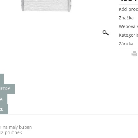
Kód pro
Značka
Webová s
Kategori
Záruka
ETRY
A
ZE
ík na malý buben
42 pružinek