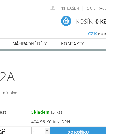
|
PŘIHLÁŠENÍ
REGISTRACE
KOŠÍK:
0 Kč
CZK
EUR
NÁHRADNÍ DÍLY
KONTAKTY
2A
truník Dixon
ost
Skladem
(3 ks)
404,96 Kč bez DPH
Kč