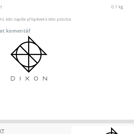
t
0.1 kg
ní, kdo napíše příspěvek k této položce.
dat komentář
KT