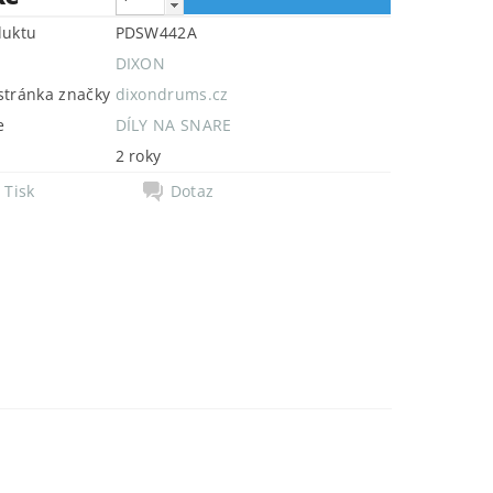
duktu
PDSW442A
DIXON
tránka značky
dixondrums.cz
e
DÍLY NA SNARE
2 roky
Tisk
Dotaz