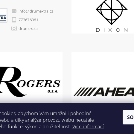
info
@
drumextra.cz
773676361
drumextra
cookies, abychom Vám umožnili pohodlné
SO
webu a díky analýze provozu webu neustále
jeho funkce, výkon a použitelnost.
Více informací