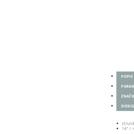
POPIS
PARAM
ZNAČK
DISKU
strun
14" / 