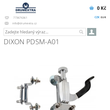
0 Kč
CZK
EUR
773676361
info@drumextra.cz
DIXON PDSM-A01