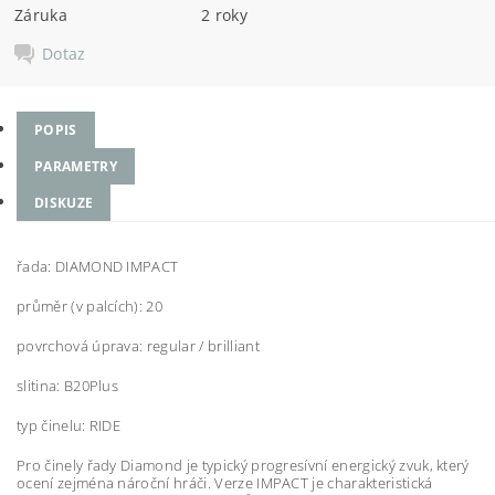
Záruka
2 roky
Dotaz
POPIS
PARAMETRY
DISKUZE
řada: DIAMOND IMPACT
průměr (v palcích): 20
povrchová úprava: regular / brilliant
slitina: B20Plus
typ činelu: RIDE
Pro činely řady Diamond je typický progresívní energický zvuk, který
ocení zejména nároční hráči. Verze IMPACT je charakteristická