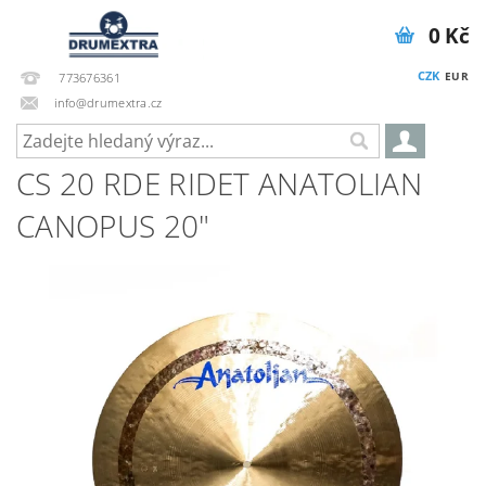
0 Kč
CZK
EUR
773676361
info@drumextra.cz
CS 20 RDE RIDET ANATOLIAN
CANOPUS 20"