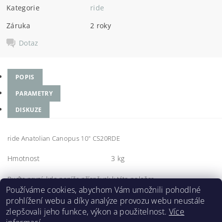
Kategorie
ride
Záruka
2 roky
Dotaz
POPIS
PARAMETRY
DISKUZE
ride Anatolian Canopus 10" CS20RDE
Hmotnost
3 kg
Buďte první, kdo napíše příspěvek k této položce.
Používáme cookies, abychom Vám umožnili pohodlné
Přidat komentář
prohlížení webu a díky analýze provozu webu neustále
zlepšovali jeho funkce, výkon a použitelnost.
Více