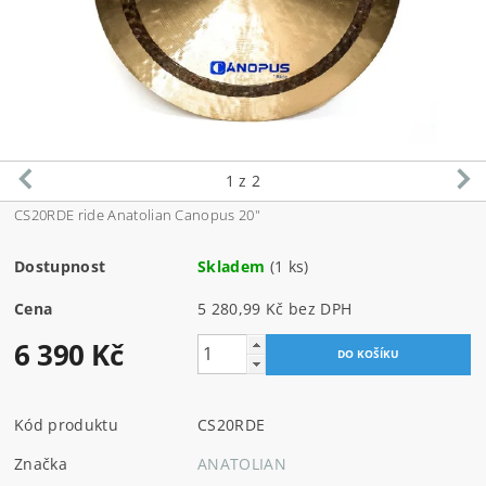
1
z 2
CS20RDE ride Anatolian Canopus 20"
Dostupnost
Skladem
(1 ks)
Cena
5 280,99 Kč bez DPH
6 390 Kč
Kód produktu
CS20RDE
Značka
ANATOLIAN