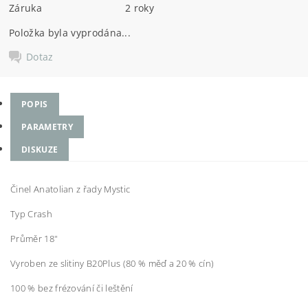
Záruka
2 roky
Položka byla vyprodána...
Dotaz
POPIS
PARAMETRY
DISKUZE
Činel Anatolian z řady Mystic
Typ Crash
Průměr 18"
Vyroben ze slitiny B20Plus (80 % měď a 20 % cín)
100 % bez frézování či leštění