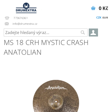
0 Kč
CZK
EUR
773676361
info@drumextra.cz
MS 18 CRH MYSTIC CRASH
ANATOLIAN