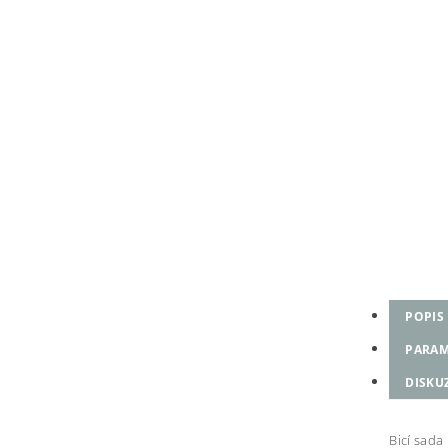
POPIS
PARAM
DISKU
Bicí sad