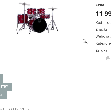
Cena
11 9
Kód pro
Značka
Webová s
Kategori
Záruka
ETRY
ZE
a MAPEX CM5844FTIR