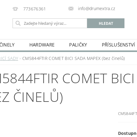
info@drumextra.cz
773676361
ČINELY
HARDWARE
PALIČKY
PŘÍSLUŠENSTVÍ
BICÍ SADY
CM5844FTIR COMET BICI SADA MAPEX (bez činelů)
5844FTIR COMET BICI
EZ ČINELŮ)
CM5844FT
Dostupn