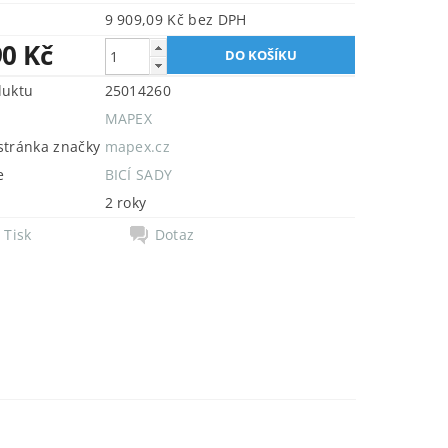
9 909,09 Kč bez DPH
90 Kč
duktu
25014260
MAPEX
tránka značky
mapex.cz
e
BICÍ SADY
2 roky
Tisk
Dotaz