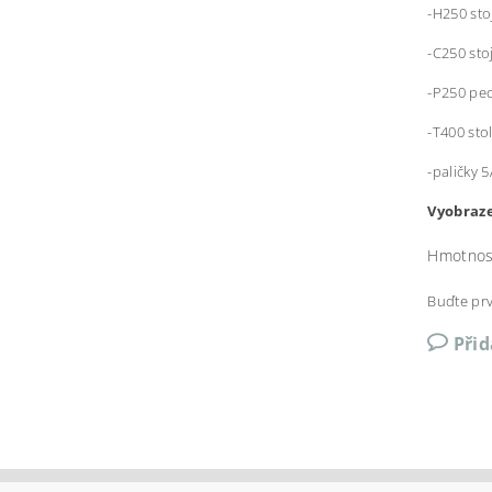
-H250 sto
-C250 sto
-P250 pe
-T400 sto
-paličky 5
Vyobraze
Hmotnos
Buďte prv
Při