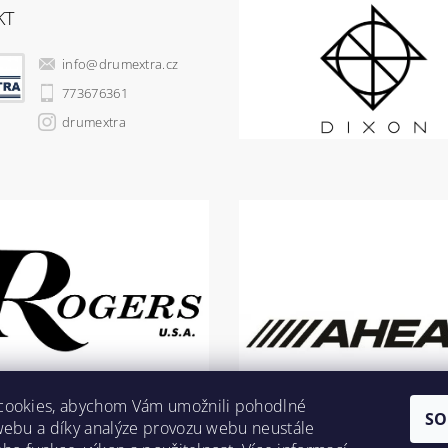
KT
info
@
drumextra.cz
773676361
drumextra
cookies, abychom Vám umožnili pohodlné
SO
webu a díky analýze provozu webu neustále