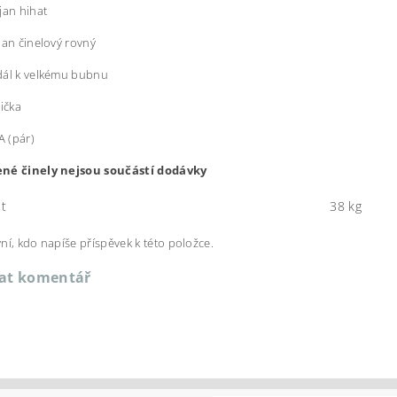
jan hihat
jan činelový rovný
dál k velkému bubnu
lička
A (pár)
né činely nejsou součástí dodávky
t
38 kg
ní, kdo napíše příspěvek k této položce.
dat komentář