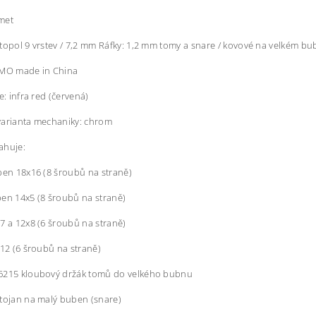
met
topol 9 vrstev / 7,2 mm Ráfky: 1,2 mm tomy a snare / kovové na velkém b
EMO made in China
e: infra red (červená)
varianta mechaniky: chrom
ahuje:
ben 18x16 (8 šroubů na straně)
en 14x5 (8 šroubů na straně)
7 a 12x8 (6 šroubů na straně)
x12 (6 šroubů na straně)
6215 kloubový držák tomů do velkého bubnu
tojan na malý buben (snare)