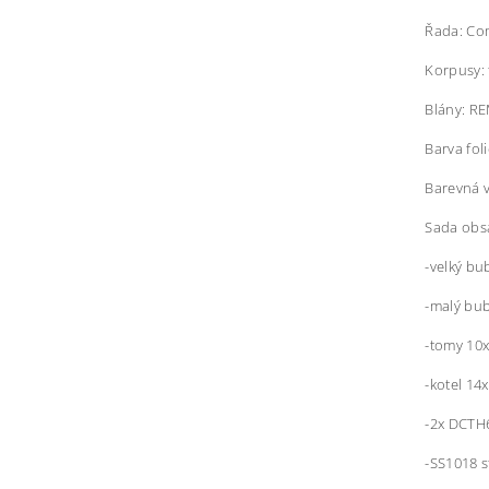
Řada: Co
Korpusy: 
Blány: R
Barva foli
Barevná 
Sada obs
-velký bu
-malý bub
-tomy 10x
-kotel 14
-2x DCTH
-SS1018 s