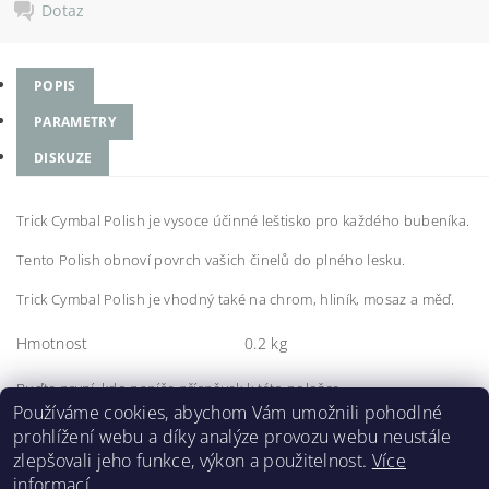
Dotaz
POPIS
PARAMETRY
DISKUZE
Trick Cymbal Polish je vysoce účinné leštisko pro každého bubeníka.
Tento Polish obnoví povrch vašich činelů do plného lesku.
Trick Cymbal Polish je vhodný také na chrom, hliník, mosaz a měď.
Hmotnost
0.2 kg
Buďte první, kdo napíše příspěvek k této položce.
Používáme cookies, abychom Vám umožnili pohodlné
Přidat komentář
prohlížení webu a díky analýze provozu webu neustále
zlepšovali jeho funkce, výkon a použitelnost.
Více
informací