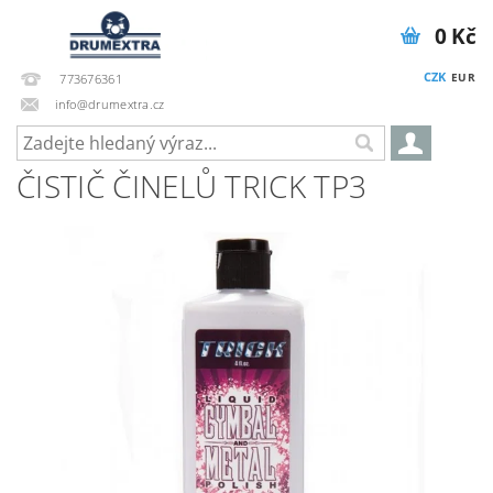
0 Kč
CZK
EUR
773676361
info@drumextra.cz
ČISTIČ ČINELŮ TRICK TP3