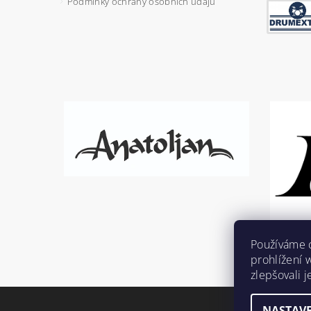
Podmínky ochrany osobních údajů
Používáme 
prohlížení 
zlepšovali 
NASTAVE