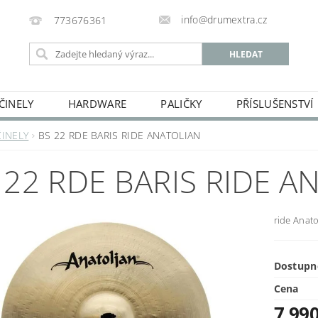
info@drumextra.cz
773676361
ČINELY
HARDWARE
PALIČKY
PŘÍSLUŠENSTVÍ
ČINELY
BS 22 RDE BARIS RIDE ANATOLIAN
 22 RDE BARIS RIDE A
ride Anato
Dostupn
Cena
7 99