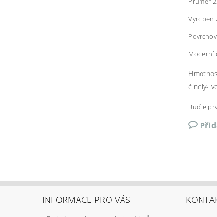
Průměr 2
Vyroben z
Povrchová
Moderní 
Hmotnos
činely- v
Buďte prv
Při
INFORMACE PRO VÁS
KONTA