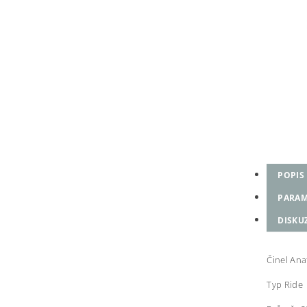
POPIS
PARAM
DISKU
Činel Ana
Typ Ride