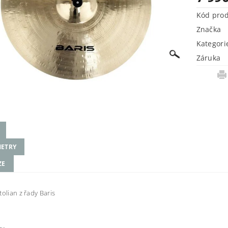
Kód pro
Značka
Kategori
Záruka
ETRY
ZE
tolian z řady Baris