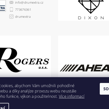
info
@
drumextra.cz
773676361
drumextra
cookies, abychom Vám umožnili pohodlné
SO
webu a díky analýze provozu webu neustále
jeho funkce, výkon a použitelnost.
Více informací
NÍ