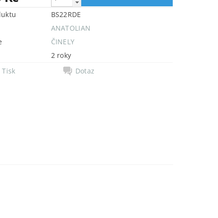
duktu
BS22RDE
ANATOLIAN
e
ČINELY
2 roky
Tisk
Dotaz