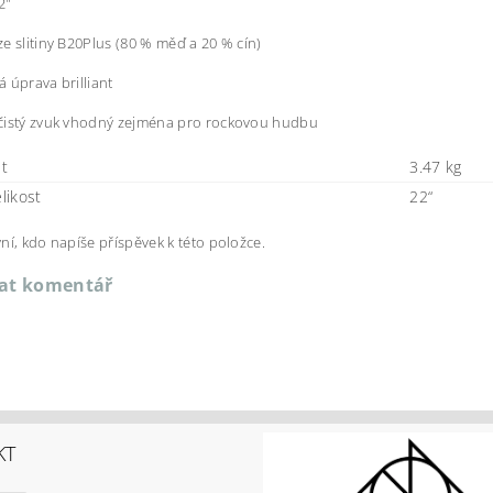
2"
e slitiny B20Plus (80 % měď a 20 % cín)
 úprava brilliant
čistý zvuk vhodný zejména pro rockovou hudbu
t
3.47 kg
elikost
22“
ní, kdo napíše příspěvek k této položce.
dat komentář
KT