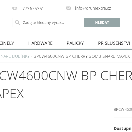
info@drumextra.cz
773676361
ČINELY
HARDWARE
PALIČKY
PŘÍSLUŠENSTVÍ
SNARE BUBÍNKY
BPCW4600CNW BP CHERRY BOMB SNARE MAPEX
CW4600CNW BP CHER
PEX
BPCW460
Dostupn