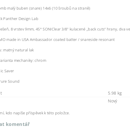
mb malý buben (snare) 14x6 (10 šroubů na straně)
ck Panther Design Lab
řešeň, 8 vrstev 9mm, 45° SONIClear 3/8" kulacené „back cuts“ hrany, dva ve
EMO made in USA Ambassador coated batter / snareside resonant
u: matný natural lak
varianta mechaniky: chrom
nic Saver
 Pure Sound
t
5.98 kg
Nový
ní, kdo napíše příspěvek k této položce.
dat komentář