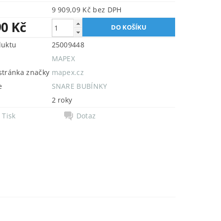
9 909,09 Kč bez DPH
90 Kč
duktu
25009448
MAPEX
tránka značky
mapex.cz
e
SNARE BUBÍNKY
2 roky
Tisk
Dotaz