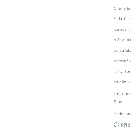
Cherry Bo
řada: Bla
korpus: t
blány: R
barva lak
barevná 
ráfky: So
stunění:
Hmotnos
Stav
Buďte prv
Při