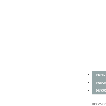
POPIS
PARAM
DISKU
BPCW460