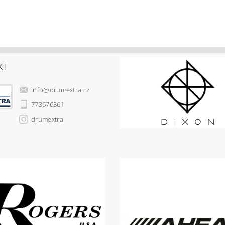
KT
info
@
drumextra.cz
773676361
drumextra