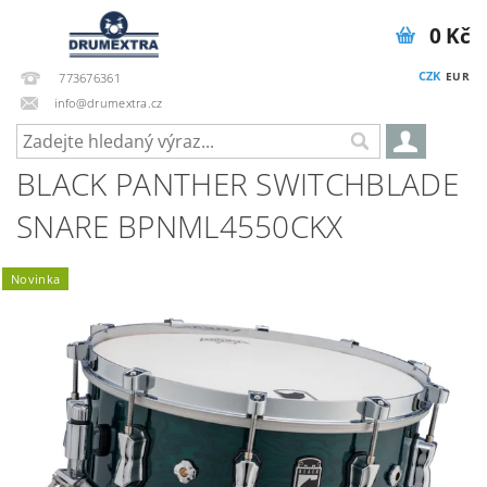
0 Kč
CZK
EUR
773676361
info@drumextra.cz
BLACK PANTHER SWITCHBLADE
SNARE BPNML4550CKX
Novinka