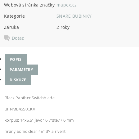
Webová stránka značky
mapex.cz
Kategorie
SNARE BUBÍNKY
Záruka
2 roky
Dotaz
POPIS
PARAMETRY
DISKUZE
Black Panther Switchblade
BPNML4550CKX
korpus: 14x5,5" javor 6 vrstev / 6 mm
hrany Sonic clear 45° 3× air vent