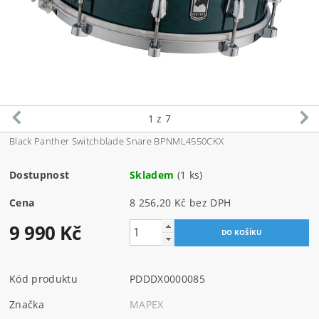
1
z 7
Black Panther Switchblade Snare BPNML4550CKX
Dostupnost
Skladem
(1 ks)
Cena
8 256,20 Kč bez DPH
9 990 Kč
Kód produktu
PDDDX0000085
Značka
MAPEX