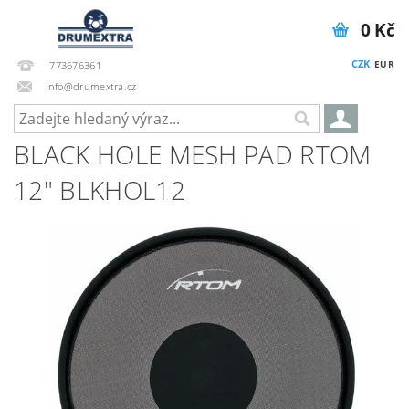
0 Kč
CZK
EUR
773676361
info@drumextra.cz
BLACK HOLE MESH PAD RTOM
12" BLKHOL12