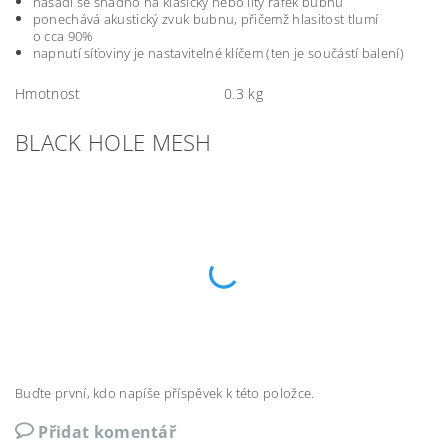
nasadí se snadno na klasický nebo litý ráfek bubnu
ponechává akustický zvuk bubnu, přičemž hlasitost tlumí
o cca 90%
napnutí síťoviny je nastavitelné klíčem (ten je součástí balení)
Hmotnost
0.3 kg
BLACK HOLE MESH
Buďte první, kdo napíše příspěvek k této položce.
Přidat komentář