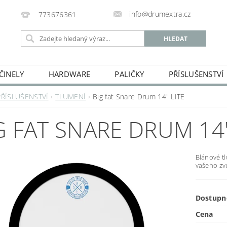
info@drumextra.cz
773676361
ČINELY
HARDWARE
PALIČKY
PŘÍSLUŠENSTVÍ
PŘÍSLUŠENSTVÍ
TLUMENÍ
Big fat Snare Drum 14" LITE
G FAT SNARE DRUM 14"
Blánové t
vašeho zv
Dostupn
Cena