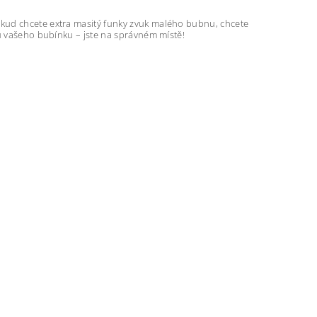
kud chcete extra masitý funky zvuk malého bubnu, chcete
nu vašeho bubínku – jste na správném místě!