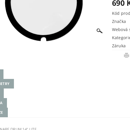
690 
Kód pro
Značka
Webová s
Kategori
Záruka
ETRY
A
ZE
SNARE DRUM 14" LITE