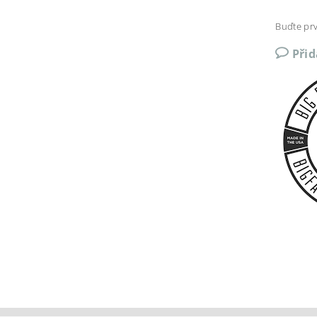
Buďte prv
Při