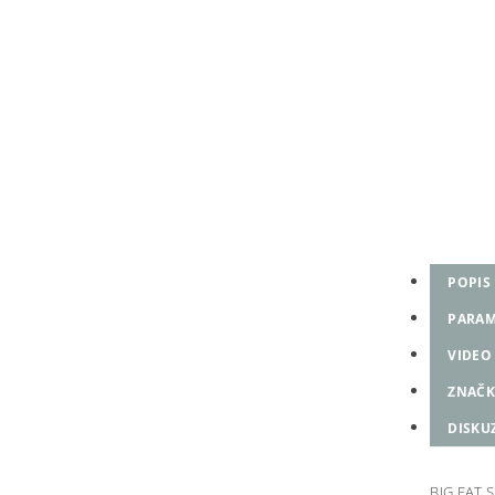
POPIS
PARAM
VIDEO
ZNAČK
DISKU
BIG FAT 