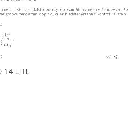
lumení, prstence a další produkty pro okamžitou změnu vašeho zvuku. Po
váš groove perkusními doplňky, či jen hledáte výraznější kontrolu sustai
y:
r: 14"
ál: 7 mil
 Žádný
t
0.1 kg
 14 LITE