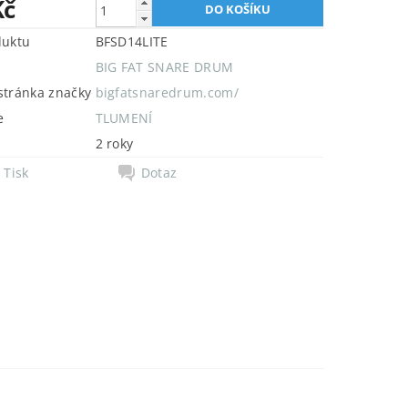
Kč
duktu
BFSD14LITE
BIG FAT SNARE DRUM
tránka značky
bigfatsnaredrum.com/
e
TLUMENÍ
2 roky
Tisk
Dotaz