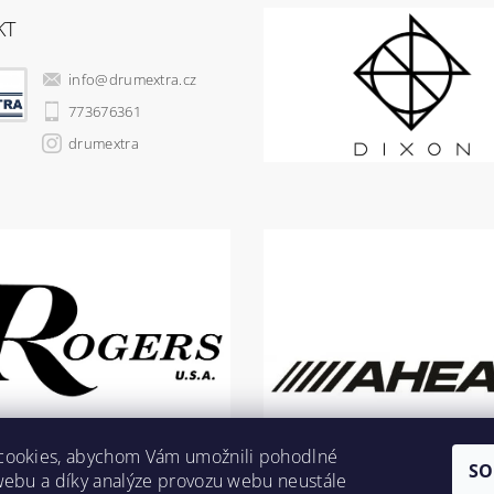
KT
info
@
drumextra.cz
773676361
drumextra
cookies, abychom Vám umožnili pohodlné
SO
webu a díky analýze provozu webu neustále