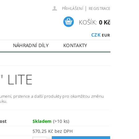
|
PŘIHLÁŠENÍ
REGISTRACE
KOŠÍK:
0 Kč
CZK
EUR
NÁHRADNÍ DÍLY
KONTAKTY
 LITE
lumení, prstence a další produkty pro okamžitou změnu
uku.
ost
Skladem
(>10 ks)
570,25 Kč bez DPH