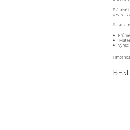
Blánové t
okořenit 
Parametr
Průmě
Materi
Výřez:
Hmotnos
BFSD