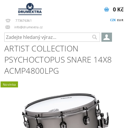
0 Kč
CZK
EUR
773676361
info@drumextra.cz
ARTIST COLLECTION
PSYCHOCTOPUS SNARE 14X8
ACMP4800LPG
Novinka