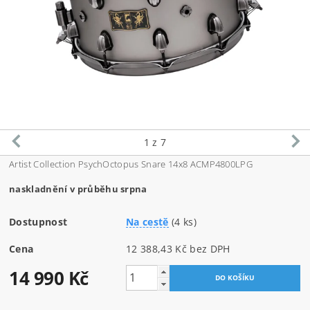
1
z 7
Artist Collection PsychOctopus Snare 14x8 ACMP4800LPG
naskladnění v průběhu srpna
Dostupnost
Na cestě
(4 ks)
Cena
12 388,43 Kč bez DPH
14 990 Kč