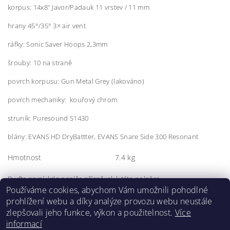
korpus: 14x8" Javor/Padauk 11 vrstev / 11 mm
hrany 45°/35° 3× air vent
ráfky: Sonic Saver Hoops 2,3mm
šrouby: 10 na straně
povrch korpusu: Gun Metal Grey
(lakováno)
povrch mechaniky: kouřový chrom
struník: Puresound S1430
blány: EVANS HD DryBattter, EVANS Snare Side 300 Resonant
Hmotnost
7.4 kg
Buďte první, kdo napíše příspěvek k této položce.
Používáme cookies, abychom Vám umožnili pohodlné
Přidat komentář
prohlížení webu a díky analýze provozu webu neustále
zlepšovali jeho funkce, výkon a použitelnost.
Více
informací