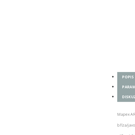
POPIS
PARAM
DISKU
Mapex A
bříza/jav