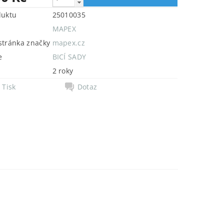
duktu
25010035
MAPEX
tránka značky
mapex.cz
e
BICÍ SADY
2 roky
Tisk
Dotaz