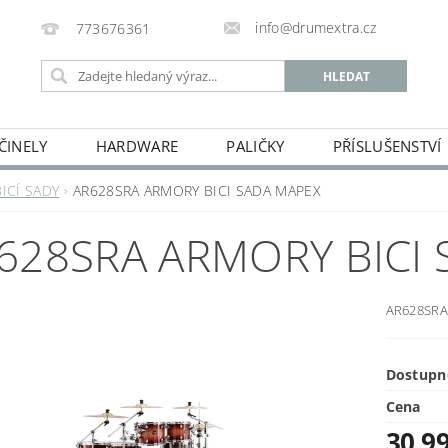
info@drumextra.cz
773676361
ČINELY
HARDWARE
PALIČKY
PŘÍSLUŠENSTVÍ
BICÍ SADY
AR628SRA ARMORY BICI SADA MAPEX
628SRA ARMORY BICI
AR628SRA
Dostupn
Cena
30 9