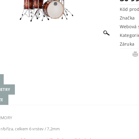
Kód pro
Značka
Webová s
Kategori
Záruka
ETRY
ZE
RMORY
or/bříza, celkem 6 vrstev / 7,2mm