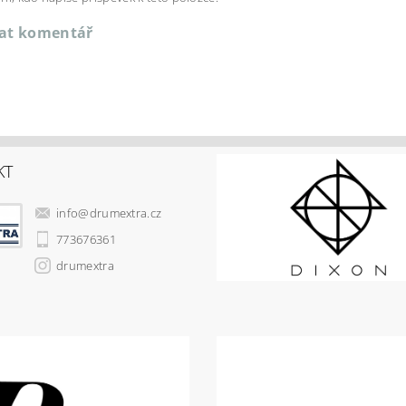
dat komentář
KT
info
@
drumextra.cz
773676361
drumextra