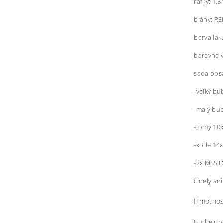
ráfky: 1
blány: R
barva lak
barevná 
sada obs
-velký bu
-malý bu
-tomy 10x
-kotle 14
-2x MSST
činely an
Hmotnos
Buďte prv