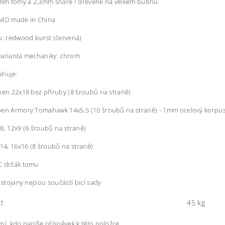
,5mm tomy a 2,3mm snare / dřevěné na velkém bubnu
EMO made in China
u: redwood burst (červená)
varianta mechaniky: chrom
ahuje:
ben 22x18 bez příruby (8 šroubů na straně)
ben Armory Tomahawk 14x5,5 (10 šroubů na straně) - 1mm ocelový korp
8, 12x9 (6 šroubů na straně)
x14, 16x16 (8 šroubů na straně)
C držák tomu
i stojany nejsou součástí bicí sady
t
45 kg
ní, kdo napíše příspěvek k této položce.