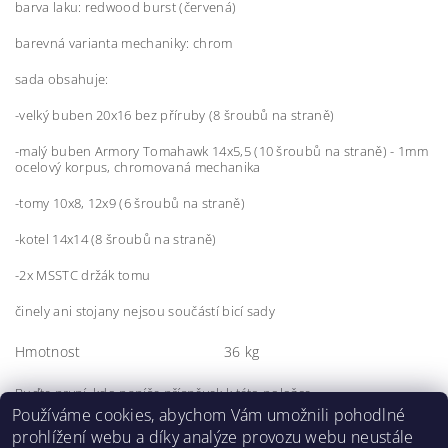
barva laku: redwood burst (červená)
barevná varianta mechaniky: chrom
sada obsahuje:
-velký buben 20x16 bez příruby (8 šroubů na straně)
-malý buben Armory Tomahawk 14x5,5 (10 šroubů na straně) - 1mm
ocelový korpus, chromovaná mechanika
-tomy 10x8, 12x9 (6 šroubů na straně)
-kotel 14x14 (8 šroubů na straně)
-2x MSSTC držák tomu
činely ani stojany nejsou součástí bicí sady
Hmotnost
36 kg
Buďte první, kdo napíše příspěvek k této položce.
Používáme cookies, abychom Vám umožnili pohodlné
Přidat komentář
prohlížení webu a díky analýze provozu webu neustále