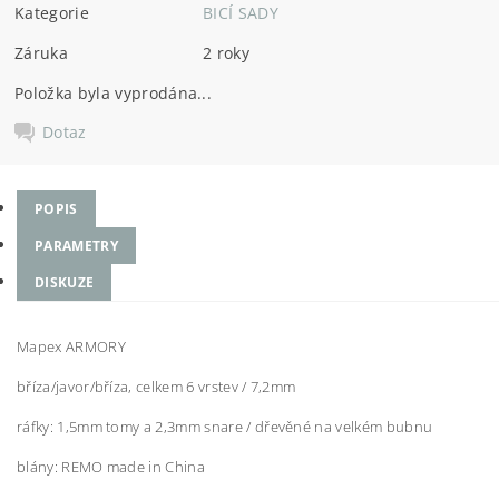
Kategorie
BICÍ SADY
Záruka
2 roky
Položka byla vyprodána...
Dotaz
POPIS
PARAMETRY
DISKUZE
Mapex ARMORY
bříza/javor/bříza, celkem 6 vrstev / 7,2mm
ráfky: 1,5mm tomy a 2,3mm snare / dřevěné na velkém bubnu
blány: REMO made in China