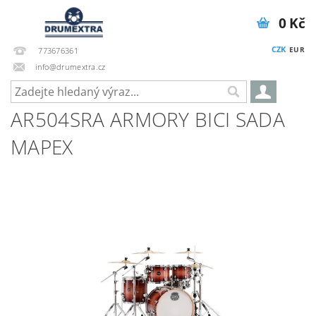
0 Kč
CZK
EUR
773676361
info@drumextra.cz
AR504SRA ARMORY BICI SADA
MAPEX