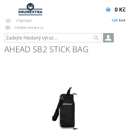
0 Kč
CZK
EUR
773676361
info@drumextra.cz
AHEAD SB2 STICK BAG