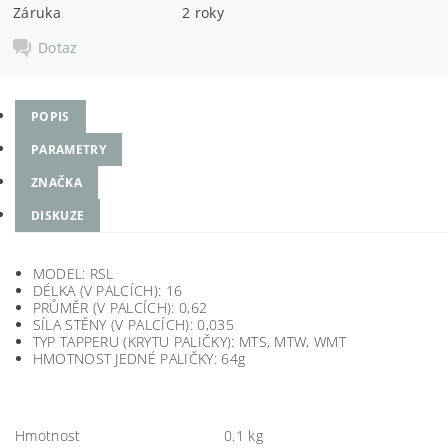
Záruka
2 roky
Dotaz
POPIS
PARAMETRY
ZNAČKA
DISKUZE
MODEL: RSL
DÉLKA (V PALCÍCH): 16
PRŮMĚR (V PALCÍCH): 0,62
SÍLA STĚNY (V PALCÍCH): 0,035
TYP TAPPERU (KRYTU PALIČKY): MTS, MTW, WMT
HMOTNOST JEDNÉ PALIČKY: 64g
Hmotnost
0.1 kg