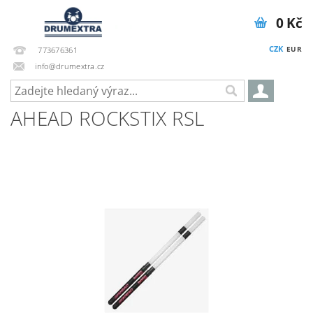
0 Kč
CZK
EUR
773676361
info@drumextra.cz
AHEAD ROCKSTIX RSL