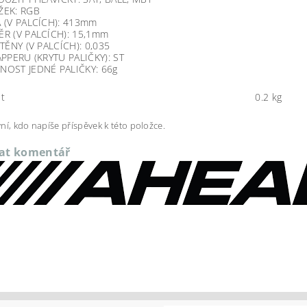
ŽEK: RGB
 (V PALCÍCH): 413mm
R (V PALCÍCH): 15,1mm
STĚNY (V PALCÍCH): 0,035
APPERU (KRYTU PALIČKY): ST
OST JEDNÉ PALIČKY: 66g
t
0.2 kg
ní, kdo napíše příspěvek k této položce.
dat komentář