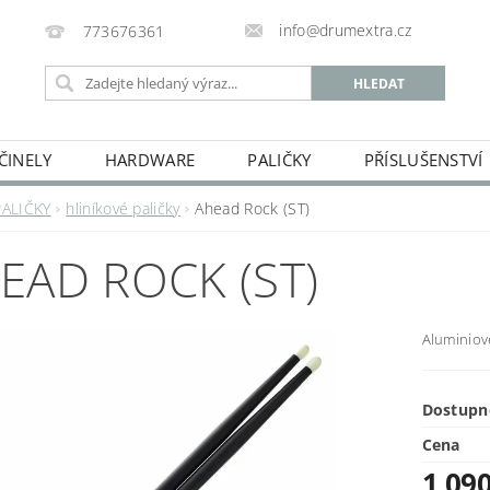
info@drumextra.cz
773676361
ČINELY
HARDWARE
PALIČKY
PŘÍSLUŠENSTVÍ
PALIČKY
hliníkové paličky
Ahead Rock (ST)
EAD ROCK (ST)
Aluminiov
Dostupn
Cena
1 09