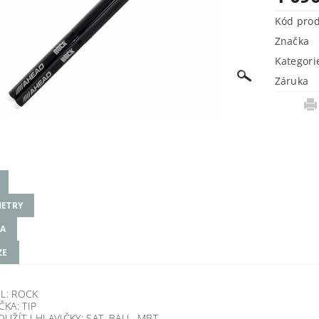
Kód pro
Značka
Kategori
Záruka
ETRY
A
ZE
L: ROCK
ČKA: TIP
OUŽÍT I HLAVIČKY: SAT, BALL, MBT