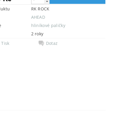
duktu
RK ROCK
AHEAD
e
hliníkové paličky
2 roky
Tisk
Dotaz