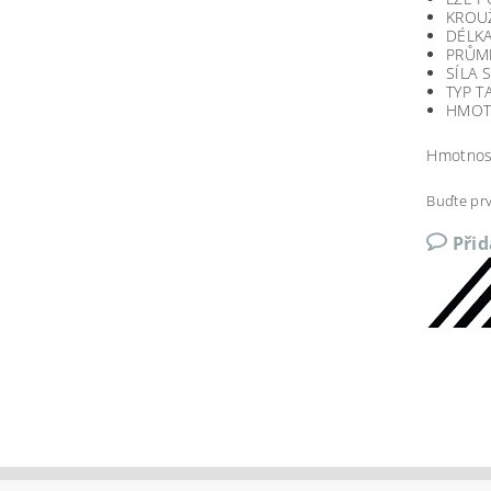
KROU
DÉLKA
PRŮMĚ
SÍLA 
TYP T
HMOTN
Hmotnos
Buďte prv
Při