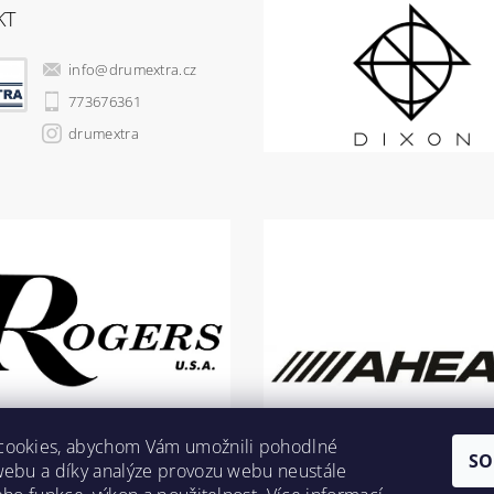
KT
info
@
drumextra.cz
773676361
drumextra
cookies, abychom Vám umožnili pohodlné
SO
webu a díky analýze provozu webu neustále