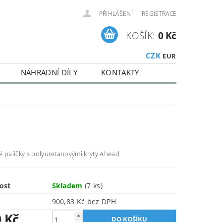
|
PŘIHLÁŠENÍ
REGISTRACE
KOŠÍK:
0 Kč
CZK
EUR
NÁHRADNÍ DÍLY
KONTAKTY
é paličky s polyuretanovými kryty Ahead
ost
Skladem
(7 ks)
900,83 Kč bez DPH
0 Kč