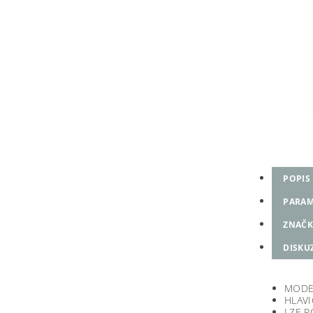
POPIS
PARAM
ZNAČK
DISKU
MODE
HLAVI
LZE P