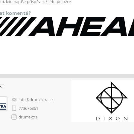
ní, kdo napíše příspěvek k této položce.
dat komentář
KT
info
@
drumextra.cz
773676361
drumextra