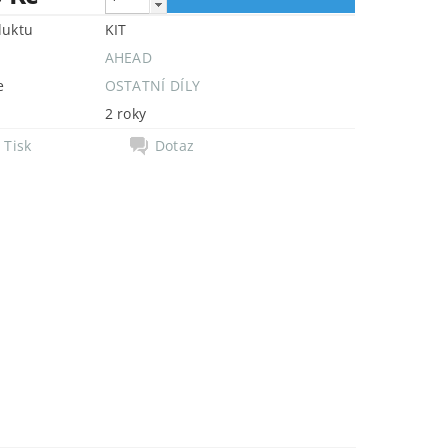
duktu
KIT
AHEAD
e
OSTATNÍ DÍLY
2 roky
Tisk
Dotaz