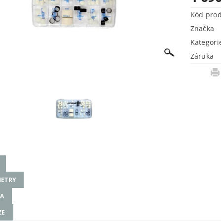
Kód pro
Značka
Kategori
Záruka
ETRY
A
ZE