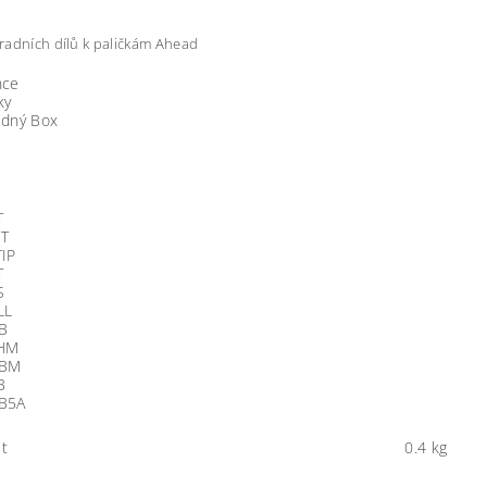
adních dílů k paličkám Ahead
nce
ky
edný Box
T
T
TIP
T
S
LL
B
LHM
GBM
B
B5A
t
0.4 kg