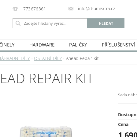
info@drumextra.cz
773676361
ČINELY
HARDWARE
PALIČKY
PŘÍSLUŠENSTVÍ
NÁHRADNÍ DÍLY
OSTATNÍ DÍLY
Ahead Repair Kit
EAD REPAIR KIT
Sada náhr
Dostupn
Cena
1 69