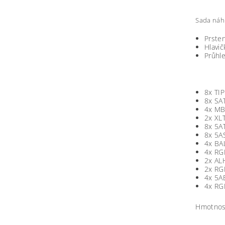
Sada náhr
Prste
Hlavič
Průhl
8x TIP
8x SA
4x MB
2x XL
8x 5A
8x 5A
4x BA
4x RG
2x A
2x R
4x 5A
4x RG
Hmotnos