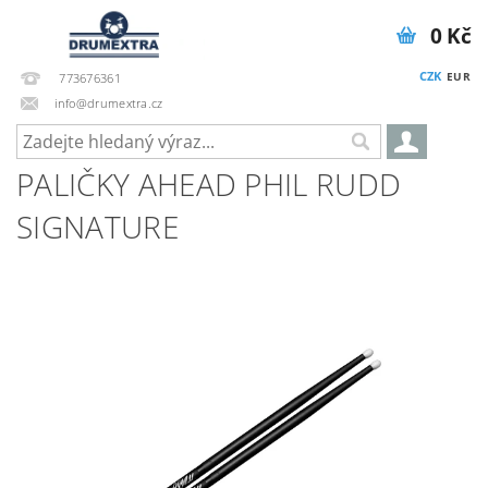
0 Kč
CZK
EUR
773676361
info@drumextra.cz
PALIČKY AHEAD PHIL RUDD
SIGNATURE