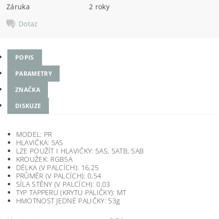
Záruka
2 roky
Dotaz
POPIS
PARAMETRY
ZNAČKA
DISKUZE
MODEL: PR
HLAVIČKA: 5AS
LZE POUŽÍT I HLAVIČKY: 5AS, 5ATB, 5AB
KROUŽEK: RGB5A
DÉLKA (V PALCÍCH): 16,25
PRŮMĚR (V PALCÍCH): 0,54
SÍLA STĚNY (V PALCÍCH): 0,03
TYP TAPPERU (KRYTU PALIČKY): MT
HMOTNOST JEDNÉ PALIČKY: 53g