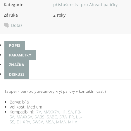
Kategorie
příslušenství pro Ahead paličky
Záruka
2 roky
Dotaz
POPIS
PARAMETRY
ZNAČKA
DISKUZE
Tapper - pár (polyuretanový kryt paličky v kontaktní části)
Barva: bílá
Velikost: Medium
Kompatibilní:
7A,
MAXX7A,
JJ1,
5A,
FB-
5A,
MAXX5A
,
5ABS,
5ABC,
S7A,
PR
,
LL-
SS,
DJ,
XRA,
SW5A,
MSA,
MMA,
MHA