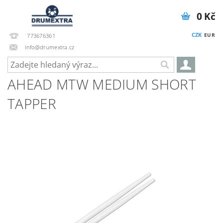
0 Kč
CZK
EUR
773676361
info@drumextra.cz
AHEAD MTW MEDIUM SHORT
TAPPER