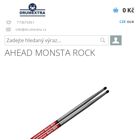
0 Kč
CZK
EUR
773676361
info@drumextra.cz
AHEAD MONSTA ROCK