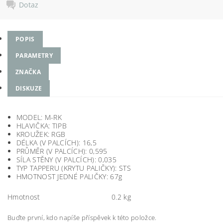
Dotaz
POPIS
PARAMETRY
ZNAČKA
DISKUZE
MODEL: M-RK
HLAVIČKA: TIPB
KROUŽEK: RGB
DÉLKA (V PALCÍCH): 16,5
PRŮMĚR (V PALCÍCH): 0,595
SÍLA STĚNY (V PALCÍCH): 0,035
TYP TAPPERU (KRYTU PALIČKY): STS
HMOTNOST JEDNÉ PALIČKY: 67g
Hmotnost
0.2 kg
Buďte první, kdo napíše příspěvek k této položce.